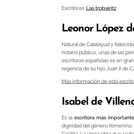
Escritoras:
Las trobairitz
Leonor López de
Natural de Calatayud y fallecid
notario público, unas de las pr
escritoras españolas es en gran 
regencia de su hijo Juan II de Cas
Más información de esta escrit
Isabel de Villen
Es la
escritora más important
dignidad del género femenino. N
Castilla. La única obra que se 