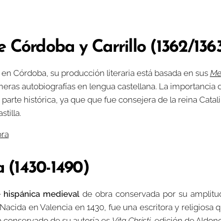
 Córdoba y Carrillo (1362/1363
a en Córdoba, su producción literaria está basada en sus
Me
imeras autobiografías en lengua castellana. La importancia
parte histórica, ya que que fue consejera de la reina Catal
tilla.
ora
a (1430-1490)
e hispánica medieval
de obra conservada por su amplitud y
acida en Valencia en 1430, fue una escritora y religiosa q
ha conservado de su autoría es
Vita Christi
, edición de Aldon