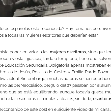
itoras españolas está reconocida? Hay temarios de univer
nos a todas las mujeres escritoras que deberían estar.
ista poner en valor a las
mujeres escritoras
, sino que 
cen y esta injusticia, tarde o temprano, tiene que solvent
de Educación Secundaria Obligatoria apenas mostraban en t
eresa de Jesús, Rosalía de Castro y Emilia Pardo Bazán. A
tiva actual. Sin embargo, muchas autoras se han quedado e
mo las del Neoclásico, del 98 o del 27 pasaban por el alu
no que se está equilibrando, aunque todavía queda muc
ndo a las escritoras españolas actuales, sin duda,
escritora
 el contenido de este post en el siguiente vídeo de mi cana