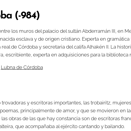
ba (-984)
 entre los muros del palacio del sultán Abderramán III, en 
, nacida esclava y de origen cristiano. Experta en gramática
 real de Córdoba y secretaria del califa Alhakén II. La hist
, escribiente, experta en adquisiciones para la biblioteca 
a
Lubna de Córdoba
rovadoras y escritoras importantes, las trobairitz, mujere
s poemas, principalmente de amor, y que se movieron en la
las obras de las que hay constancia son de escritoras fra
Balteira, que acompañaba al ejército cantando y bailando.