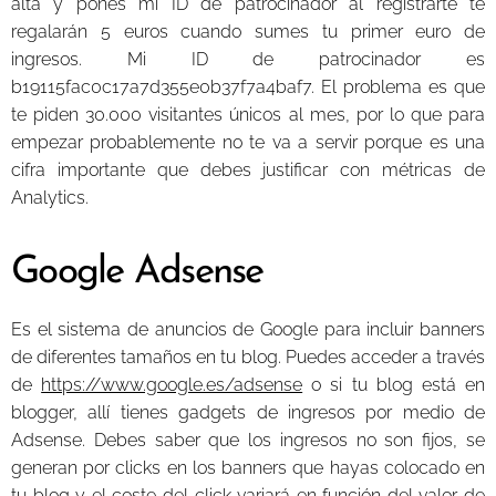
alta y pones mi ID de patrocinador al registrarte te
regalarán 5 euros cuando sumes tu primer euro de
ingresos. Mi ID de patrocinador es
b19115fac0c17a7d355e0b37f7a4baf7. El problema es que
te piden 30.000 visitantes únicos al mes, por lo que para
empezar probablemente no te va a servir porque es una
cifra importante que debes justificar con métricas de
Analytics.
Google Adsense
Es el sistema de anuncios de Google para incluir banners
de diferentes tamaños en tu blog. Puedes acceder a través
de
https://www.google.es/adsense
o si tu blog está en
blogger, allí tienes gadgets de ingresos por medio de
Adsense. Debes saber que los ingresos no son fijos, se
generan por clicks en los banners que hayas colocado en
tu blog y el coste del click variará en función del valor de