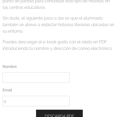
punto de partida para consolidar este tipo de historias en
los centros educativos.
Sin duda, el siguiente paso a dar es que el alumnado
también se atreva a redactar historias literarias ubicadas en
su entorno.
Puedes descargar el e-book gratis con el relato en PDF
introduciendo tu nombre y dirección de correo electrónico.
Nombre
Email
DESCARGA PDF