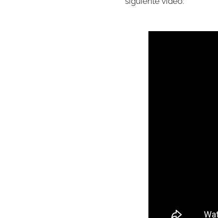
siguiente vídeo: