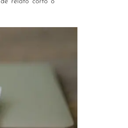
 de relato corto o