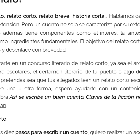
o, relato corto, relato breve, historia corta...
Hablamos de 
xtensión. Pero un cuento no solo se caracteriza por su exte
 además tiene componentes como el interés, la síntesi
o ingredientes fundamentales. El objetivo del relato cort
 y desenlace con brevedad.
tarte en un concurso literario de relato corto, ya sea el 
a escolares, el certamen literario de tu pueblo o algo d
pretendas sea que tus allegados lean un relato corto escr
. De una u otra forma, espero ayudarte con un conteni
obra
Así se escribe un buen cuento. Claves de la ficción n
han
.
rto
os diez
pasos para escribir un cuento
, quiero realizar un a