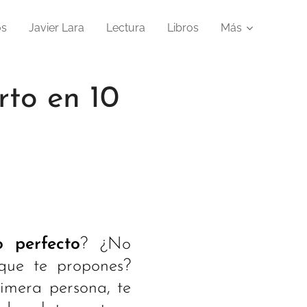
os
Javier Lara
Lectura
Libros
Más
rto en 10
o perfecto
? ¿No
que te propones?
imera persona, te