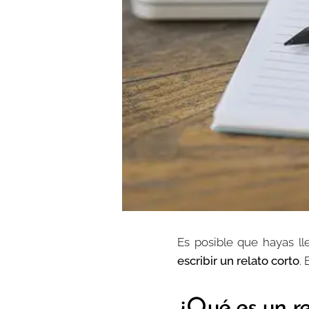
Es posible que hayas l
escribir un relato corto
.
¿Qué es un re