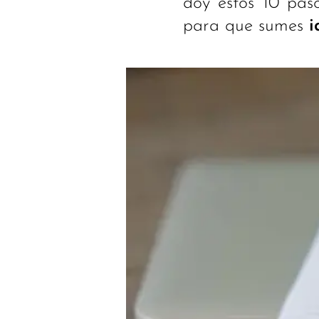
doy estos 10 paso
para que sumes
i