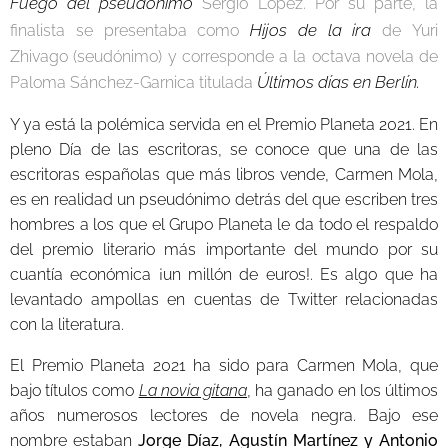
Fuego del pseudónimo
Sergio López. Por su parte, la
Hijos de la ira
finalista se presentaba como
de Yuri
Zhivago (seudónimo) y corresponde a la octava novela de
Últimos días en Berlín.
Paloma Sánchez-Garnica titulada
Y ya está la polémica servida en el Premio Planeta 2021. En
pleno Día de las escritoras, se conoce que una de las
escritoras españolas que más libros vende, Carmen Mola,
es en realidad un pseudónimo detrás del que escriben tres
hombres a los que el Grupo Planeta le da todo el respaldo
del premio literario más importante del mundo por su
cuantía económica ¡un millón de euros!. Es algo que ha
levantado ampollas en cuentas de Twitter relacionadas
con la literatura.
El Premio Planeta 2021 ha sido para Carmen Mola, que
bajo títulos como
La novia gitana
, ha ganado en los últimos
años numerosos lectores de novela negra. Bajo ese
nombre estaban
Jorge Díaz, Agustín Martínez y Antonio