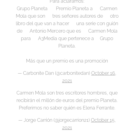
Para aclararnos:
Grupo Planeta ➡️ Premio Planeta a➡️ Carmen
Mola que son➡️ tres señores autores de➡️ otro
libro del que van a hacer➡️ una serie con guión
de➡️ Antonio Mercero que es➡️ Carmen Mola
para➡️ A3Media que pertenece a➡️Grupo
Planeta.
Más que un premio es una promoción
— Carbonite Dan (@carbonitedan)
October 16,
2021
Carmen Mola son tres escritores hombres, que
recibirán el millón de euros del premio Planeta.
Preferimos no saber quién es Elena Ferrante.
— Jorge Carrión (@jorgecarrion21)
October 15,
2021