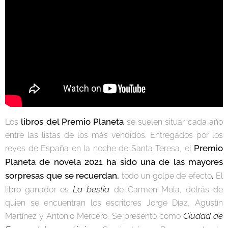
libros del Premio Planeta
Los
se suelen situar cada año
entre las listas de los más vendidos. Entregados por los
Premio
reyes de España en la noche de Santa Teresa, el
Planeta de novela 2021 ha sido una de las mayores
sorpresas que se recuerdan,
.
todo un golpe de efecto
El
La bestia
libro ganador es
de Carmen Mola, detrás de
quien se encuentran los escritores Jorge Díaz, Agustín
Ciudad de
Martínez y Antonio Mercero. Se presentó como